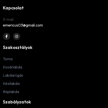
Kapcsolat
E-mail
emericus03@gmail.com
Szakosztályok
Torna
Kosárlabda
Labdarúgás
Kézilabda
Röplabda
Szabályzatok