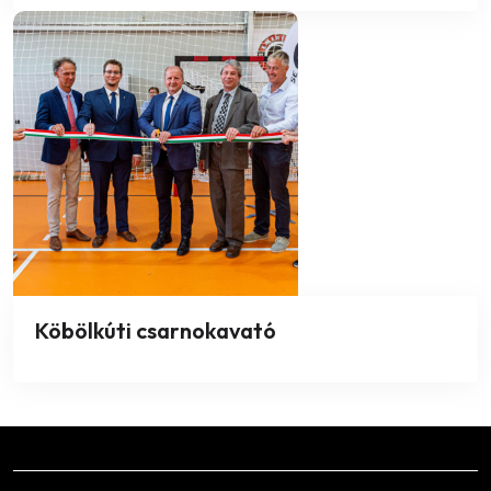
Köbölkúti csarnokavató