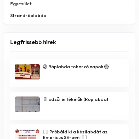
Egyesület
Strandröplabda
Legfrissebb hírek
🏐 Röplabda toborzó napok 🏐
📄 Edzői értékelők (Röplabda)
🤾‍♀️ Próbáld ki a kézilabdát az
Emericus SE-ben! 🤾‍♂️