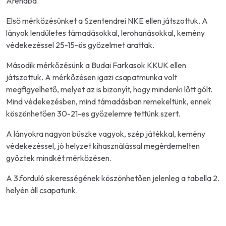
Arénába.
Első mérkőzésünket a Szentendrei NKE ellen játszottuk. A
lányok lendületes támadásokkal, lerohanásokkal, kemény
védekezéssel 25-15-ös győzelmet arattak.
Második mérkőzésünk a Budai Farkasok KKUK ellen
játszottuk. A mérkőzésen igazi csapatmunka volt
megfigyelhető, melyet az is bizonyít, hogy mindenki lőtt gólt.
Mind védekezésben, mind támadásban remekeltünk, ennek
köszönhetően 30-21-es győzelemre tettünk szert.
A lányokra nagyon büszke vagyok, szép játékkal, kemény
védekezéssel, jó helyzet kihasználással megérdemelten
győztek mindkét mérkőzésen.
A 3.forduló sikerességének köszönhetően jelenleg a tabella 2.
helyén áll csapatunk.