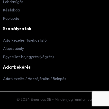
Labdarúgás
Kézilabda
Röplabda
Szabályzatok
Adatkezelési Tájékoztató
Alapszabály
Egyesületi bejegyzés (végzés)
Adatbekérés
Adatkezelés / Hozzájárulás / Belépés
© 2024 Emericus SE - Minden jog fenntartva.