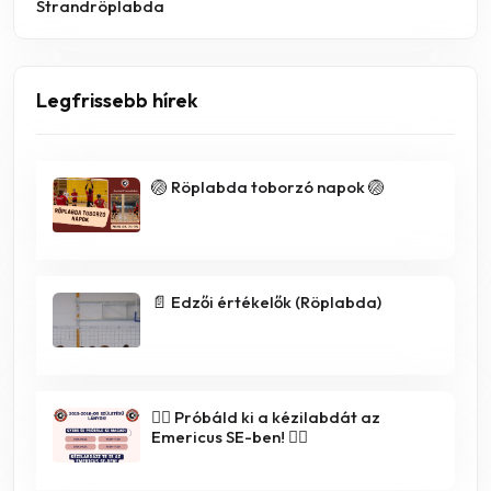
Strandröplabda
Legfrissebb hírek
🏐 Röplabda toborzó napok 🏐
📄 Edzői értékelők (Röplabda)
🤾‍♀️ Próbáld ki a kézilabdát az
Emericus SE-ben! 🤾‍♂️