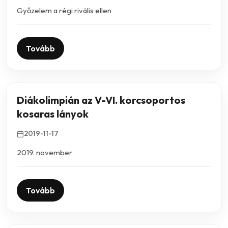
Győzelem a régi rivális ellen
Tovább
Diákolimpián az V-VI. korcsoportos
kosaras lányok
2019-11-17
2019. november
Tovább