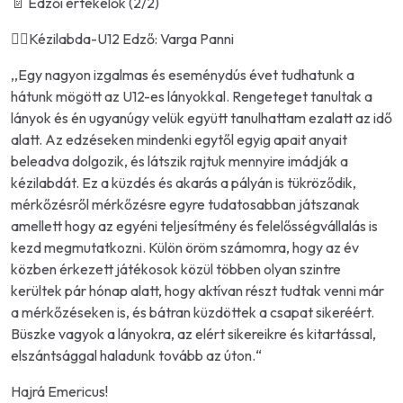
📄 Edzői értékelők (2/2)
🤾‍♀Kézilabda-U12 Edző: Varga Panni
,,Egy nagyon izgalmas és eseménydús évet tudhatunk a
hátunk mögött az U12-es lányokkal. Rengeteget tanultak a
lányok és én ugyanúgy velük együtt tanulhattam ezalatt az idő
alatt. Az edzéseken mindenki egytől egyig apait anyait
beleadva dolgozik, és látszik rajtuk mennyire imádják a
kézilabdát. Ez a küzdés és akarás a pályán is tükröződik,
mérkőzésről mérkőzésre egyre tudatosabban játszanak
amellett hogy az egyéni teljesítmény és felelősségvállalás is
kezd megmutatkozni. Külön öröm számomra, hogy az év
közben érkezett játékosok közül többen olyan szintre
kerültek pár hónap alatt, hogy aktívan részt tudtak venni már
a mérkőzéseken is, és bátran küzdöttek a csapat sikeréért.
Büszke vagyok a lányokra, az elért sikereikre és kitartással,
elszántsággal haladunk tovább az úton.“
Hajrá Emericus!