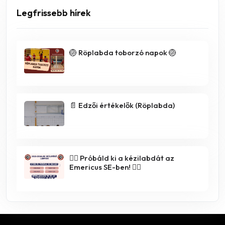
Legfrissebb hírek
🏐 Röplabda toborzó napok 🏐
📄 Edzői értékelők (Röplabda)
🤾‍♀️ Próbáld ki a kézilabdát az
Emericus SE-ben! 🤾‍♂️