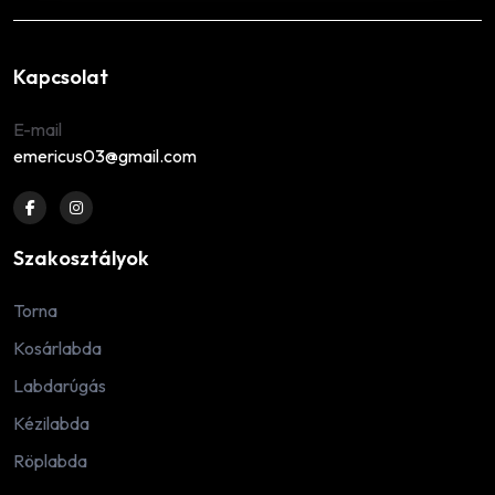
Kapcsolat
E-mail
emericus03@gmail.com
Szakosztályok
Torna
Kosárlabda
Labdarúgás
Kézilabda
Röplabda