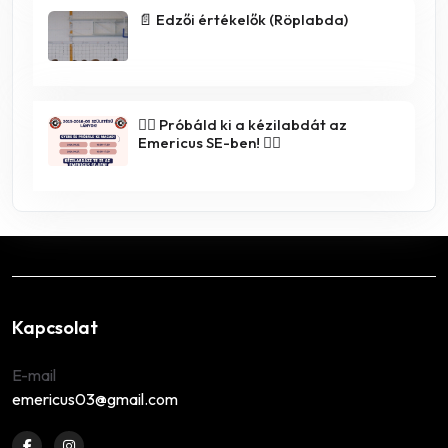
📄 Edzői értékelők (Röplabda)
🤾‍♀️ Próbáld ki a kézilabdát az
Emericus SE-ben! 🤾‍♂️
Kapcsolat
E-mail
emericus03@gmail.com