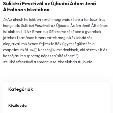
Sulikézi Fesztivál az Újbudai Ádám Jenő
Általános Iskolában
🥳Az elmúlt hetekben került megrendezésre a fantasztikus
hangulatú Sulikézi Fesztivál az Újbudai Ádám Jenő Általános
Iskolában! 🤾‍♀️Az Emericus SE szervezésében a gyerekek
játékos formában ismerkedtek meg a kézilabdázás
alapjaival, miközben fejlesztették ügyességüket és a
csapatmunkát. 🙏🏻Köszönjük mindenkinek, aki részt vett és
hozzájárult a sportág népszerűsítéséhez! 💪
#sulikézifesztivál #emericusse #kezilabda #ujbuda
Kategóriák
Kézilabda