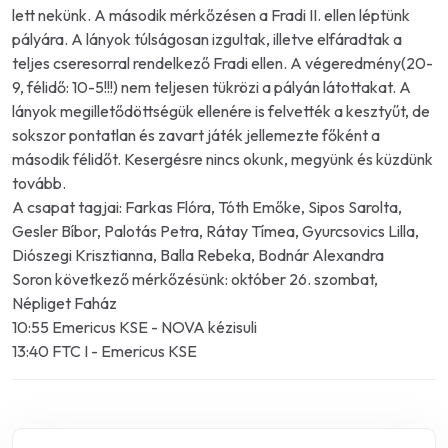
lett nekünk. A második mérkőzésen a Fradi II. ellen léptünk
pályára. A lányok túlságosan izgultak, illetve elfáradtak a
teljes cseresorral rendelkező Fradi ellen. A végeredmény(20-
9, félidő: 10-5!!!) nem teljesen tükrözi a pályán látottakat. A
lányok megilletődöttségük ellenére is felvették a kesztyűt, de
sokszor pontatlan és zavart játék jellemezte főként a
második félidőt. Kesergésre nincs okunk, megyünk és küzdünk
tovább.
A csapat tagjai: Farkas Flóra, Tóth Emőke, Sipos Sarolta,
Gesler Bíbor, Palotás Petra, Rátay Tímea, Gyurcsovics Lilla,
Diószegi Krisztianna, Balla Rebeka, Bodnár Alexandra
Soron következő mérkőzésünk: október 26. szombat,
Népliget Faház
10:55 Emericus KSE - NOVA kézisuli
13:40 FTC I - Emericus KSE