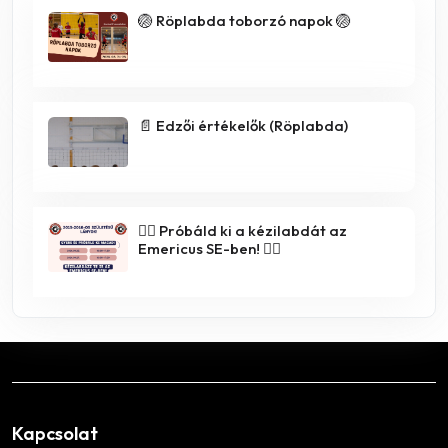
🏐 Röplabda toborzó napok 🏐
📄 Edzői értékelők (Röplabda)
🤾‍♀️ Próbáld ki a kézilabdát az
Emericus SE-ben! 🤾‍♂️
Kapcsolat