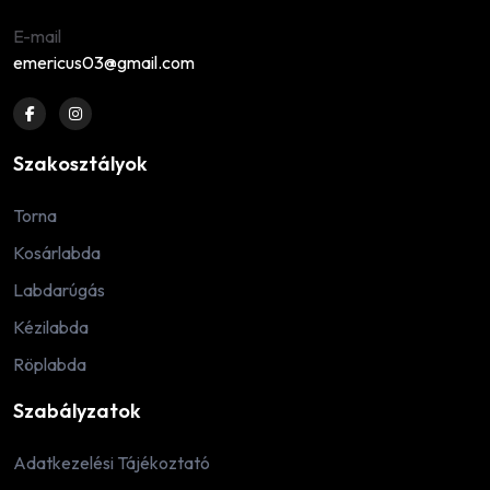
E-mail
emericus03@gmail.com
Szakosztályok
Torna
Kosárlabda
Labdarúgás
Kézilabda
Röplabda
Szabályzatok
Adatkezelési Tájékoztató