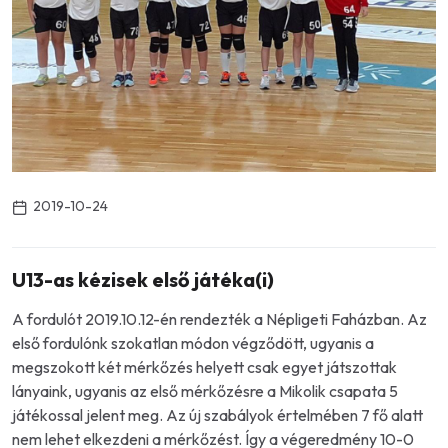
2019-10-24
U13-as kézisek első játéka(i)
A fordulót 2019.10.12-én rendezték a Népligeti Faházban. Az
első fordulónk szokatlan módon végződött, ugyanis a
megszokott két mérkőzés helyett csak egyet játszottak
lányaink, ugyanis az első mérkőzésre a Mikolik csapata 5
játékossal jelent meg. Az új szabályok értelmében 7 fő alatt
nem lehet elkezdeni a mérkőzést. Így a végeredmény 10-0