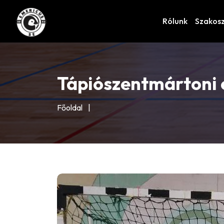
Rólunk
Szakos
Tápiószentmártoni
Főoldal
|