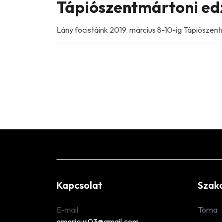
Tápiószentmártoni e
Lány focistáink 2019. március 8-10-ig Tápiósz
Kapcsolat
Szak
E-mail
Torna
emericus03@gmail.com