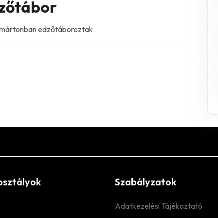
dzőtábor
entmártonban edzőtáboroztak
osztályok
Szabályzatok
Adatkezelési Tájékoztató