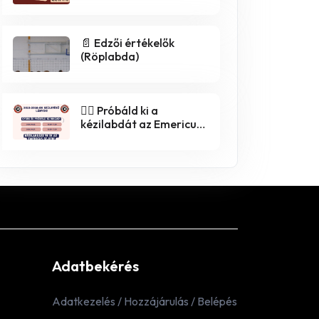
📄 Edzői értékelők
(Röplabda)
🤾‍♀️ Próbáld ki a
kézilabdát az Emericus
SE-ben! 🤾‍♂️
Adatbekérés
Adatkezelés / Hozzájárulás / Belépés