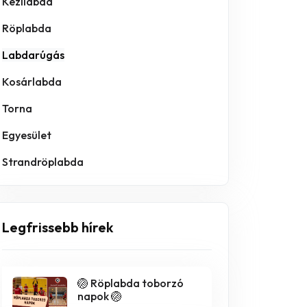
Kézilabda
Röplabda
Labdarúgás
Kosárlabda
Torna
Egyesület
Strandröplabda
Legfrissebb hírek
🏐 Röplabda toborzó
napok 🏐