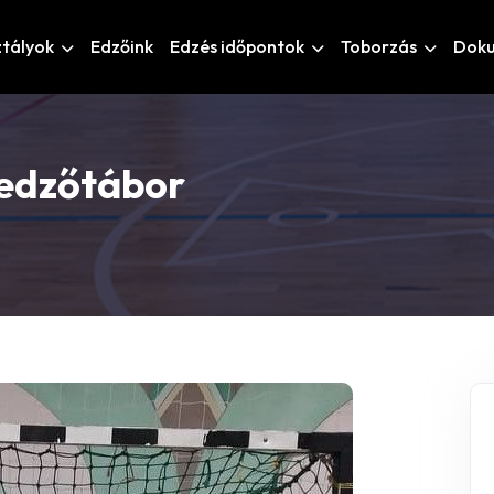
ztályok
Edzőink
Edzés időpontok
Toborzás
Dok
 edzőtábor