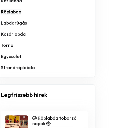
Kézilabda
Röplabda
Labdarúgás
Kosárlabda
Torna
Egyesület
Strandröplabda
Legfrissebb hírek
🏐 Röplabda toborzó
napok 🏐