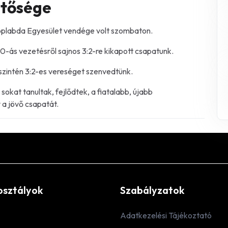
etősége
Röplabda Egyesület vendége volt szombaton.
0-ás vezetésről sajnos 3:2-re kikapott csapatunk.
 szintén 3:2-es vereséget szenvedtünk.
sokat tanultak, fejlődtek, a fiatalabb, újabb
y a jövő csapatát.
osztályok
Szabályzatok
Adatkezelési Tájékoztató