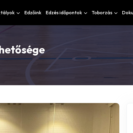
ztályok
Edzőink
Edzés időpontok
Toborzás
Dok
ehetősége