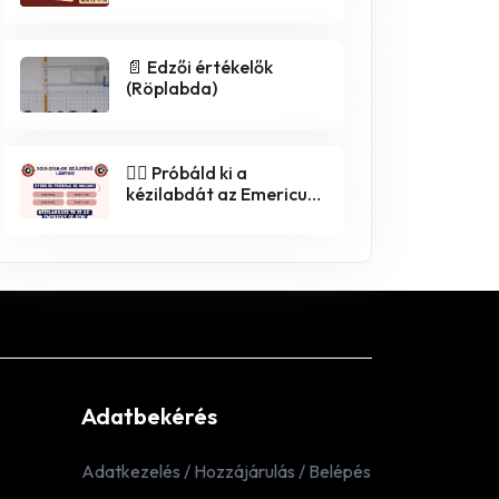
📄 Edzői értékelők
(Röplabda)
🤾‍♀️ Próbáld ki a
kézilabdát az Emericus
SE-ben! 🤾‍♂️
Adatbekérés
Adatkezelés / Hozzájárulás / Belépés