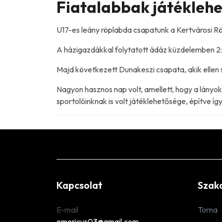
Fiatalabbak játékleh
U17-es leány röplabda csapatunk a Kertvárosi 
A házigazdákkal folytatott ádáz küzdelemben 2:
Majd következett Dunakeszi csapata, akik ellen
Nagyon hasznos nap volt, amellett, hogy a lányok 
sportolóinknak is volt játéklehetősége, építve íg
Kapcsolat
Szak
E-mail
Torna
emericus03@gmail.com