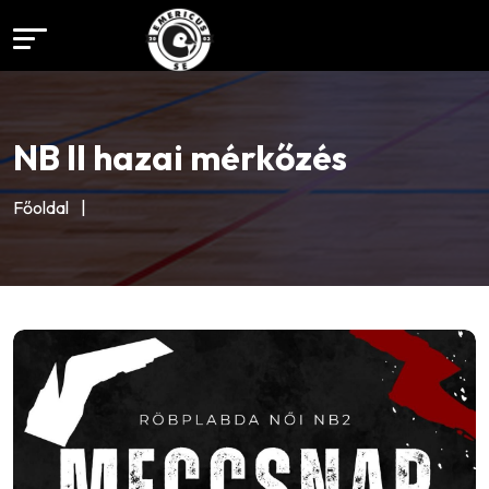
NB II hazai mérkőzés
Főoldal
|