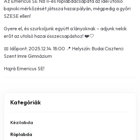
Az Emericus SE NB II-es röplabdacsapata az idei utolsó
bajnoki mérkőzését játssza hazai pályán, mégpedig a győri
SZESE ellen!
Gyere el, és szurkoljunk együtt a lányoknak – adjunk nekik
erőt az utolsó hazai összecsapáshoz! ❤️🤍
📅 Időpont: 2025.12.14. 18:00 📍 Helyszín: Budai Ciszterci
Szent Imre Gimnázium
Hajrá Emericus SE!
Kategóriák
Kézilabda
Röplabda