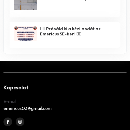
🤾‍♀️ Próbáld ki a kézilabdát az
Emericus SE-ben! 🤾‍♂️
Kapcsolat
E-mail
emericus03@gmail.com