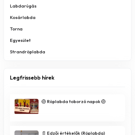
Labdarúgás
Kosárlabda
Torna
Egyesület
Strandröplabda
Legfrissebb hírek
🏐 Röplabda toborzó napok 🏐
📄 Edzői értékelők (Röplabda)