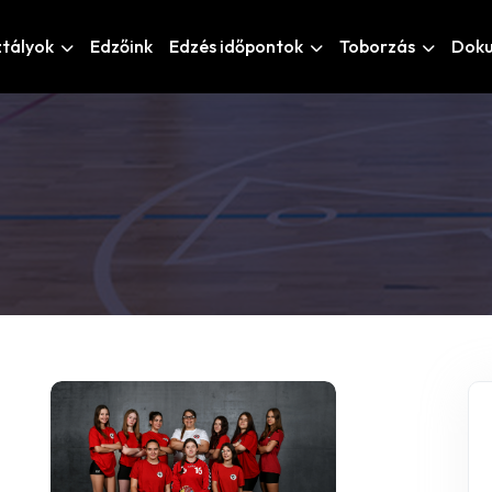
ztályok
Edzőink
Edzés időpontok
Toborzás
Dok